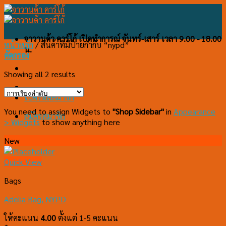
Skip
to
content
จาวานด้า คาร์โก้ เปิดทำการณ์ จันทร์-เสาร์ เวลา 9.00 - 18.00
หน้าหลัก
/
สินค้าที่มีป้ายกำกับ “nypd”
น.
คัดกรอง
Showing all 2 results
เปิดรหัสสมาชิก
You need to assign Widgets to
"Shop Sidebar"
in
Appearance
สมัครสมาชิก
> Widgets
to show anything here
New
Quick View
Bags
Adelia Bag, NYPD
ให้คะแนน
4.00
ตั้งแต่ 1-5 คะแนน