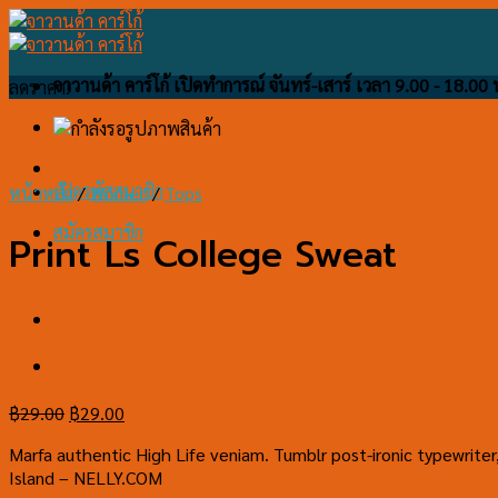
Skip
to
content
จาวานด้า คาร์โก้ เปิดทำการณ์ จันทร์-เสาร์ เวลา 9.00 - 18.00 
ลดราคา!
เปิดรหัสสมาชิก
หน้าหลัก
/
Women
/
Tops
สมัครสมาชิก
Print Ls College Sweat
Original
Current
฿
29.00
฿
29.00
price
price
Marfa authentic High Life veniam. Tumblr post-ironic typewriter
was:
is:
Island – NELLY.COM
฿29.00.
฿29.00.