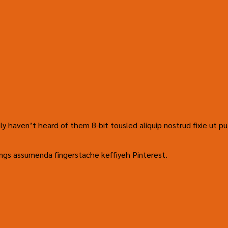
 haven’t heard of them 8-bit tousled aliquip nostrud fixie ut put a 
ings assumenda fingerstache keffiyeh Pinterest.