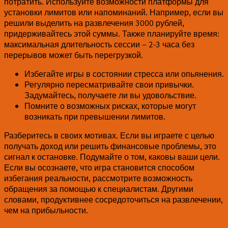
потратить. Используйте возможности платформы для
установки лимитов или напоминаний. Например, если вы
решили выделить на развлечения 3000 рублей,
придерживайтесь этой суммы. Также планируйте время:
максимальная длительность сессии – 2-3 часа без
перерывов может быть перегрузкой.
Избегайте игры в состоянии стресса или опьянения.
Регулярно пересматривайте свои привычки.
Задумайтесь, получаете ли вы удовольствие.
Помните о возможных рисках, которые могут
возникать при превышении лимитов.
Разберитесь в своих мотивах. Если вы играете с целью
получать доход или решить финансовые проблемы, это
сигнал к остановке. Подумайте о том, каковы ваши цели.
Если вы осознаете, что игра становится способом
избегания реальности, рассмотрите возможность
обращения за помощью к специалистам. Другими
словами, продуктивнее сосредоточиться на развлечении,
чем на прибыльности.