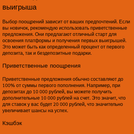
выигрыша
Выбор поощрений зависит от ваших предпочтений. Если
вы новичок, рекомендую использовать приветственные
предложения. Они предлагают отличный старт для
освоения платформы и получения первых выигрышей.
Это может быть как определенный процент от первого
депозита, так и бездепозитные подарки.
Приветственные поощрения
Приветственные предложения обычно составляют до
100% от суммы первого пополнения. Например, при
депозитах до 10 000 рублей, вы можете получить
дополнительные 10 000 рублей на счет. Это значит, что
для ставок у вас будет 20 000 рублей, что значительно
увеличивает шансы на успех.
Кэшбэк