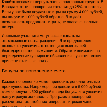
Кэшбэк позволяет вернуть часть проигранных средств. В
Вавада этот тип поощрения составит до 25% от потерь.
Если у вас были неудачные игры на сумму 4 000 рублей,
вы получите 1 000 рублей обратно. Это даёт
возможность продолжать играть, не опасаясь полных
потерь.
Лояльные участники могут рассчитывать на
эксклюзивные вознаграждения. Эти предложения
позволяют увеличивать потенциал выигрышей
благодаря постоянным акциям. Обратите внимание на
периодические турнирные объявления – участие может
принести отличные призы.
Бонусы за пополнение счета
Каждое пополнение может приносить дополнительные
преимущества. Например, при депозите в 5 000 рублей
можно получить 500 рублей в виде бонуса, что увеличит
вашу игровую активность. Программа поощрений
рассчитана так, чтобы мотивировать игроков чаще
пополнять счета.