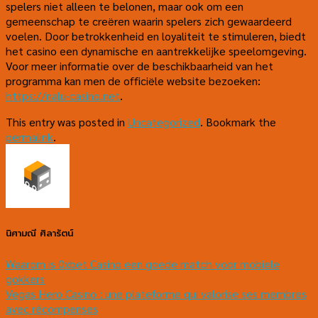
spelers niet alleen te belonen, maar ook om een
gemeenschap te creëren waarin spelers zich gewaardeerd
voelen. Door betrokkenheid en loyaliteit te stimuleren, biedt
het casino een dynamische en aantrekkelijke speelomgeving.
Voor meer informatie over de beschikbaarheid van het
programma kan men de officiële website bezoeken:
https://nalu-casino.net
.
This entry was posted in
Uncategorized
. Bookmark the
permalink
.
นิศามณี ศิลารัตน์
Waarom is 0xbet Casino een goede match voor mobiele
gokkers
Vegas Hero Casino : une plateforme qui valorise ses membres
avec récompenses