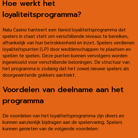
Hoe werkt het
loyaliteitsprogramma?
Nalu Casino hanteert een tiered loyaliteitsprogramma dat
spelers in staat stelt om verschillende niveaus te bereiken,
afhankelijk van hun betrokkenheid en inzet. Spelers verdienen
loyaliteitspunten (LP) door weddenschappen te plaatsen en
spellen te spelen. Deze punten kunnen vervolgens worden
ingewisseld voor verschillende beloningen. De structuur van
het programma is zodanig dat het zowel nieuwe spelers als
doorgewinterde gokkers aantrekt.
Voordelen van deelname aan het
programma
De voordelen van het loyaliteitsprogramma zijn divers en
kunnen aanzienlijk bijdragen aan de spelervaring. Spelers
kunnen genieten van de volgende voordelen: