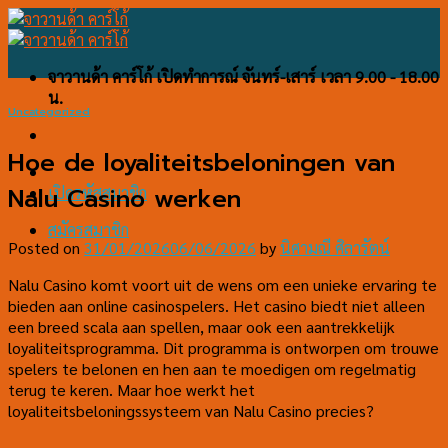
Skip
to
content
จาวานด้า คาร์โก้ เปิดทำการณ์ จันทร์-เสาร์ เวลา 9.00 - 18.00
น.
Uncategorized
Hoe de loyaliteitsbeloningen van
Nalu Casino werken
เปิดรหัสสมาชิก
สมัครสมาชิก
Posted on
31/01/2026
06/06/2026
by
นิศามณี ศิลารัตน์
Nalu Casino komt voort uit de wens om een unieke ervaring te
bieden aan online casinospelers. Het casino biedt niet alleen
een breed scala aan spellen, maar ook een aantrekkelijk
loyaliteitsprogramma. Dit programma is ontworpen om trouwe
spelers te belonen en hen aan te moedigen om regelmatig
terug te keren. Maar hoe werkt het
loyaliteitsbeloningssysteem van Nalu Casino precies?