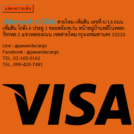
บริษัท จาวานด้า คาร์โก้
โกดัง
สายไหม-เพิ่มสิน เลขที่ 6/14 ถนน
เพิ่มสิน โกดัง A ประตู 2 ซอยหลังเซเว่น หน้าหมู่บ้านพลีโน่พหล-
วัชรพล 2 แขวงคลองถนน เขตสายไหม กรุงเทพมหานคร 10220
Line : @jawandacargo
Facebook : @jawandacargo
TEL. 02-165-0162
TEL. 099-420-7491