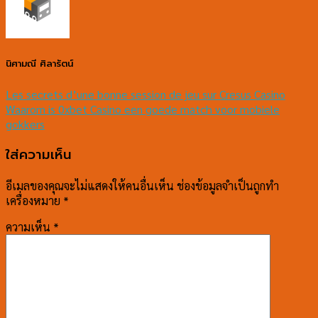
นิศามณี ศิลารัตน์
Les secrets d’une bonne session de jeu sur Cresus Casino
Waarom is 0xbet Casino een goede match voor mobiele
gokkers
ใส่ความเห็น
อีเมลของคุณจะไม่แสดงให้คนอื่นเห็น
ช่องข้อมูลจำเป็นถูกทำ
เครื่องหมาย
*
ความเห็น
*