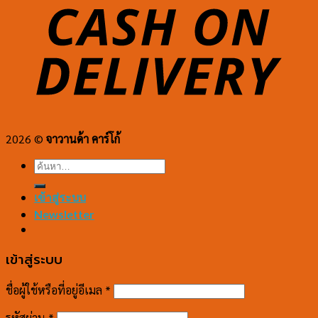
2026 ©
จาวานด้า คาร์โก้
ค้นหา:
เข้าสู่ระบบ
Newsletter
เข้าสู่ระบบ
ชื่อผู้ใช้หรือที่อยู่อีเมล
*
รหัสผ่าน
*