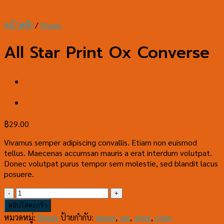
หน้าหลัก
/
Shoes
All Star Print Ox Converse
฿
29.00
Vivamus semper adipiscing convallis. Etiam non euismod
tellus. Maecenas accumsan mauris a erat interdum volutpat.
Donec volutpat purus tempor sem molestie, sed blandit lacus
posuere.
จำนวน
All
หยิบใส่ตะกร้า
Star
หมวดหมู่:
Shoes
ป้ายกำกับ:
green
,
run
,
shoe
,
stars
Print