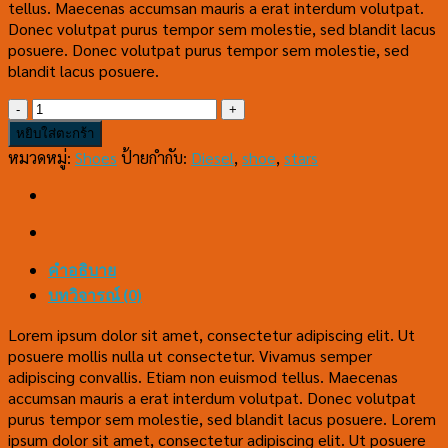
tellus. Maecenas accumsan mauris a erat interdum volutpat.
Donec volutpat purus tempor sem molestie, sed blandit lacus
posuere. Donec volutpat purus tempor sem molestie, sed
blandit lacus posuere.
จำนวน
Magnete
หยิบใส่ตะกร้า
Exposure
หมวดหมู่:
Shoes
ป้ายกำกับ:
Diesel
,
shoe
,
stars
Diesel
ชิ้น
คำอธิบาย
บทวิจารณ์ (0)
Lorem ipsum dolor sit amet, consectetur adipiscing elit. Ut
posuere mollis nulla ut consectetur. Vivamus semper
adipiscing convallis. Etiam non euismod tellus. Maecenas
accumsan mauris a erat interdum volutpat. Donec volutpat
purus tempor sem molestie, sed blandit lacus posuere. Lorem
ipsum dolor sit amet, consectetur adipiscing elit. Ut posuere