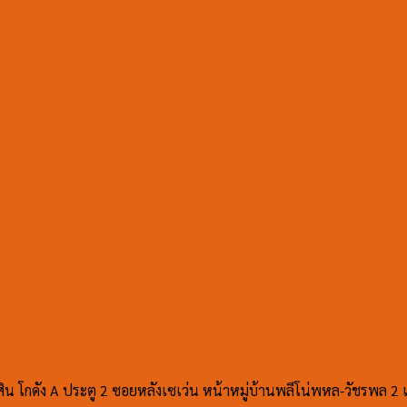
ิ่มสิน โกดัง A ประตู 2 ซอยหลังเซเว่น หน้าหมู่บ้านพลีโน่พหล-วัช