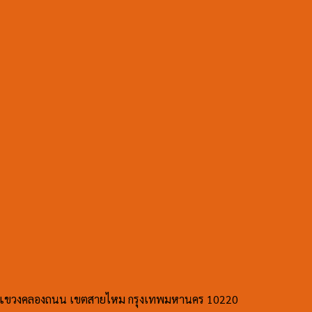
รพล 2 แขวงคลองถนน เขตสายไหม กรุงเทพมหานคร 10220